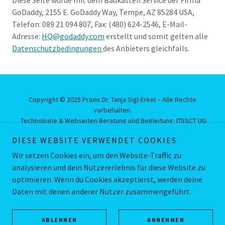
Diese Seite wurde mit dem Baukasten Service der Firma
GoDaddy, 2155 E. GoDaddy Way, Tempe, AZ 85284 USA,
Telefon: 089 21 094 807, Fax: (480) 624-2546, E-Mail-
Adresse:
HQ@godaddy.com
erstellt und somit gelten alle
Datenschutzbedingungen
des Anbieters gleichfalls.
Copyright © 2025 Praxis Dr. Tanja Sigl-Erkel – Alle Rechte
vorbehalten.
Technologie & Webseiten Beratung und Begleitung:
ITSSCT UG
(haftungsbeschränkt)
DIESE WEBSITE VERWENDET COOKIES.
Unterstützt von
Wir setzen Cookies ein, um den Website-Traffic zu
analysieren und dein Nutzererlebnis für diese Website zu
optimieren. Wenn du Cookies akzeptierst, werden deine
Daten mit denen anderer Nutzer zusammengeführt.
STELLENANGEBOTE
DATENSCHUTZERKLÄRUNG
IMPRESSUM / KONTAKT
ABLEHNEN
ANNEHMEN